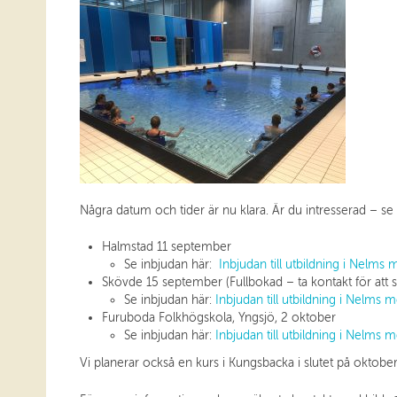
Några datum och tider är nu klara. Är du intresserad – se 
Halmstad 11 september
Se inbjudan här:
Inbjudan till utbildning i Nel
Skövde 15 september (Fullbokad – ta kontakt för att st
Se inbjudan här:
Inbjudan till utbildning i Nelm
Furuboda Folkhögskola, Yngsjö, 2 oktober
Se inbjudan här:
Inbjudan till utbildning i Nelm
Vi planerar också en kurs i Kungsbacka i slutet på oktobe