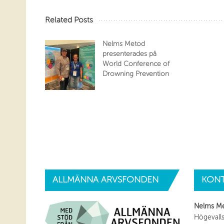
Related Posts
Nelms Metod
presenterades på
World Conference of
Drowning Prevention
ALLMÄNNA
ARVSFONDEN
KONT
Nelms M
Högevalls