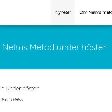
Nyheter
Om Nelms met
r i Nelms Metod under hösten
tod under hösten
r i Nelms Metod.