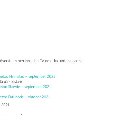
översikten och inbjudan för de olika utbildningar här:
ms metod Halmstad – september 2021
å på kölistan)
s metod Skövde – september 2021
s metod Furuboda – oktober 2021
r 2021.