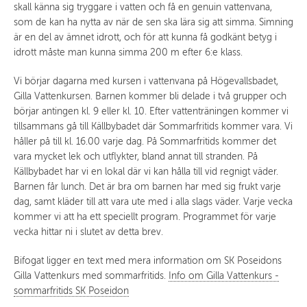
skall känna sig tryggare i vatten och få en genuin vattenvana,
som de kan ha nytta av när de sen ska lära sig att simma. Simning
är en del av ämnet idrott, och för att kunna få godkänt betyg i
idrott måste man kunna simma 200 m efter 6:e klass.
Vi börjar dagarna med kursen i vattenvana på Högevallsbadet,
Gilla Vattenkursen. Barnen kommer bli delade i två grupper och
börjar antingen kl. 9 eller kl. 10. Efter vattenträningen kommer vi
tillsammans gå till Källbybadet där Sommarfritids kommer vara. Vi
håller på till kl. 16.00 varje dag. På Sommarfritids kommer det
vara mycket lek och utflykter, bland annat till stranden. På
Källbybadet har vi en lokal där vi kan hålla till vid regnigt väder.
Barnen får lunch. Det är bra om barnen har med sig frukt varje
dag, samt kläder till att vara ute med i alla slags väder. Varje vecka
kommer vi att ha ett speciellt program. Programmet för varje
vecka hittar ni i slutet av detta brev.
Bifogat ligger en text med mera information om SK Poseidons
Gilla Vattenkurs med sommarfritids.
Info om Gilla Vattenkurs -
sommarfritids SK Poseidon