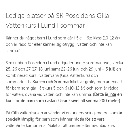
Lediga platser på SK Poseidons Gilla
Vattenkurs i Lund i sommar
Känner du något barn i Lund som går i 5:e – 6:e klass (10-12 år)
och är rädd för eller känner sig otrygg i vatten och inte kan
simma?
Simklubben Poseidon i Lund erbjuder under sommarlovet, vecka
25, 26 och 27 (17, 18 juni samt 22-26 juni och 29 juni – 3 juli) en
kombinerad kurs i vattenvana (Gilla Vattenkurs) och
sommarfritids.
Kursen och Sommarfritids är gratis
, men är endast
för barn som går i årskurs 5 och 6 (10-12 år) och som är rädda
för vatten, ovana vid vatten och inte kan simma. (
Detta är
inte
en
kurs för de barn som
nästan klarar kravet att simma 200 meter)
På Gilla vattenkursen använder vi en undervisningsmetod som är
speciellt lämplig för barn som känner rädsla för att vara i
vatten/inte kan simma. Målet är att barnen efter avslutad kurs