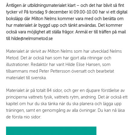
Äntligen är utbildningsmaterialet klart – och det har blivit så fint
tycker vi! På torsdag 9 december kl 09.00-10.00 har vi ett digital
boksläpp där Milton Nelms kommer vara med och berätta om
hur materialet är byggd upp och tänkt användas. Det kommer
också vara möjlighet att ställa frågor. Anmäl er till träffen på mail
till hilde@nelmsmetod.se
Materialet är skrivit av Milton Nelms som har utvecklad Nelms
Metod. Det är också han som har gjort alla ritningar och
illustrationer. Redaktör har varit Hilde Elise Hansen, som
tillsammans med Peter Pettersson översatt och bearbetat
materialet till svenska.
Materialet är på totalt 84 sidor, och ger en djupare förståelse av
principerna vattnets fysik, vattnets rytm, andning. Det är också ett
kapitel om hur du ska tänka när du ska planera och lägga upp
träningen, samt en genomgång av alla övningar. Du kan nå läsa
de första nio sidor: