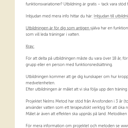
funktionsvariationer? Utbildning är gratis – tack vara stö
Inbjudan med mera info hittar du här:
Inbjudan till utbil
Utbildningen är för dig som antigen
själva har en funkti
som vill leda träningar i vatten.
Krav:
För att delta på utbildningen måste du vara över 18 år, fö
grupp eller en person med funktionsnedsättning.
Utbildningen kommer att ge dig kunskaper om hur kroppe
medvetenheten.
Efter utbildningen är målet att vi ska följa upp den trän
Projektet Nelms Metod har stöd från Arvsfonden i 3 år (t
använder vatten som ett terapeutiskt verktyg för att öka
Målet är även att effekten ska uppnås på land. Metodiken
För mera information om projektet och metoden se
www