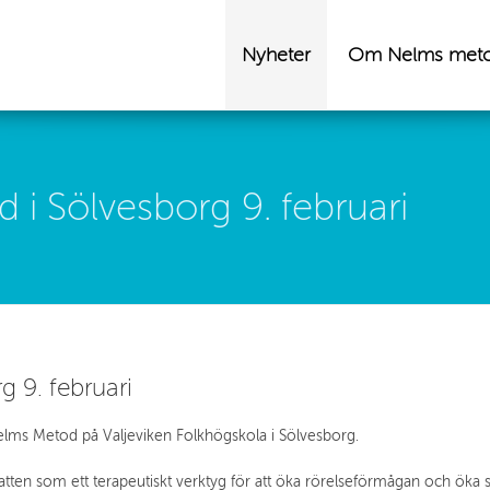
Nyheter
Om Nelms met
 i Sölvesborg 9. februari
 9. februari
i Nelms Metod på Valjeviken Folkhögskola i Sölvesborg.
atten som ett terapeutiskt verktyg för att öka rörelseförmågan och öka