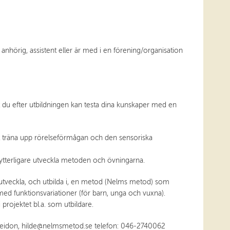
anhörig, assistent eller är med i en förening/organisation
tt du efter utbildningen kan testa dina kunskaper med en
t träna upp rörelseförmågan och den sensoriska
t ytterligare utveckla metoden och övningarna.
t utveckla, och utbilda i, en metod (Nelms metod) som
ed funktionsvariationer (för barn, unga och vuxna).
rojektet bl.a. som utbildare.
seidon,
hilde@nelmsmetod.se
telefon: 046-2740062