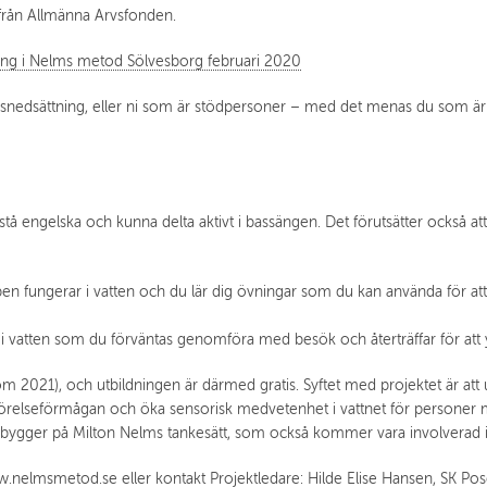
d från Allmänna Arvsfonden.
dning i Nelms metod Sölvesborg februari 2020
onsnedsättning, eller ni som är stödpersoner – med det menas d
u som är 
rstå engelska och kunna delta aktivt i bassängen. Det förutsätter också a
n fungerar i vatten och du lär dig övningar som du kan använda för at
ing i vatten som du förväntas genomföra med besök och återträffar för at
om 2021), och utbildningen är därmed gratis. Syftet med projektet är at
 rörelseförmågan och öka sensorisk medvetenhet i vattnet för personer m
 bygger på Milton Nelms tankesätt, som också kommer vara involverad i p
.nelmsmetod.se
eller kontakt Projektledare: Hilde Elise Hansen, SK Po