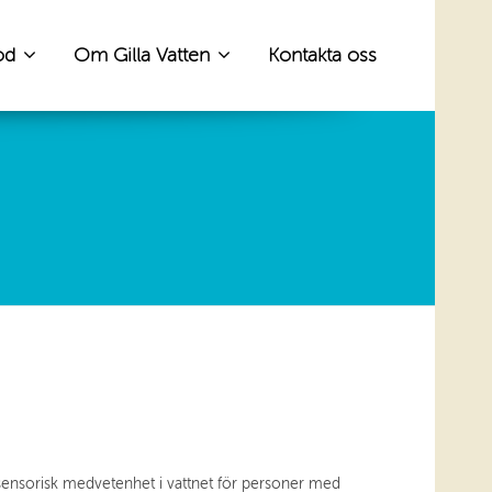
od
Om Gilla Vatten
Kontakta oss
 sensorisk medvetenhet i vattnet för personer med