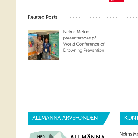
Related Posts
Nelms Metod
presenterades på
World Conference of
Drowning Prevention
ALLMÄNNA
ARVSFONDEN
KONT
Nelms M