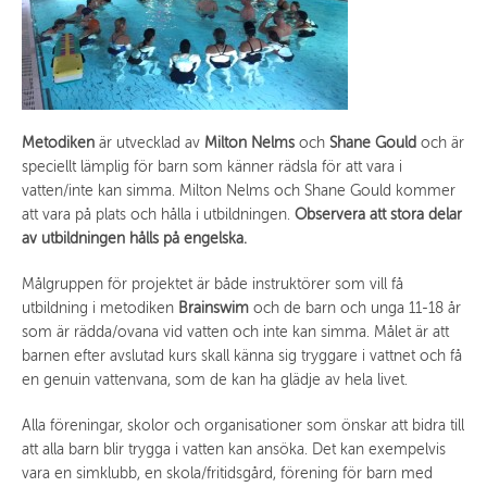
Metodiken
är utvecklad av
Milton Nelms
och
Shane Gould
och är
speciellt lämplig för barn som känner rädsla för att vara i
vatten/inte kan simma. Milton Nelms och Shane Gould kommer
att vara på plats och hålla i utbildningen.
Observera att stora delar
av utbildningen hålls på engelska.
Målgruppen för projektet är både instruktörer som vill få
utbildning i metodiken
Brainswim
och de barn och unga 11-18 år
som är rädda/ovana vid vatten och inte kan simma. Målet är att
barnen efter avslutad kurs skall känna sig tryggare i vattnet och få
en genuin vattenvana, som de kan ha glädje av hela livet.
Alla föreningar, skolor och organisationer som önskar att bidra till
att alla barn blir trygga i vatten kan ansöka. Det kan exempelvis
vara en simklubb, en skola/fritidsgård, förening för barn med