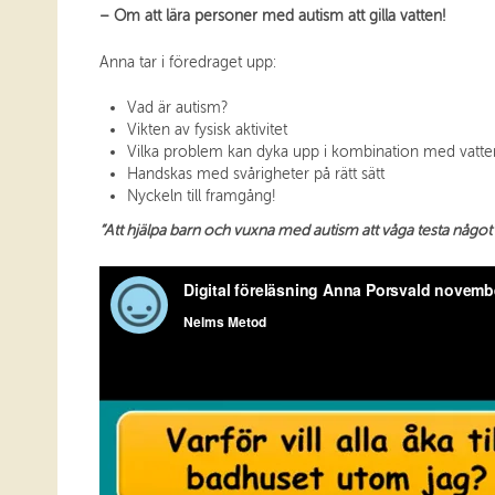
–
Om att lära personer med autism att gilla vatten!
Anna tar i föredraget upp:
Vad är autism?
Vikten av fysisk aktivitet
Vilka problem kan dyka upp i kombination med vatte
Handskas med svårigheter på rätt sätt
Nyckeln till framgång!
”Att hjälpa barn och vuxna med autism att våga testa något