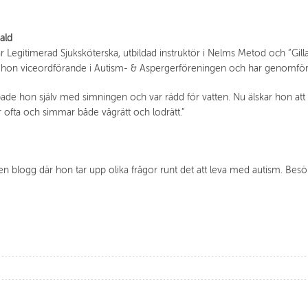
ald
r Legitimerad Sjuksköterska, utbildad instruktör i Nelms Metod och ”Gil
hon viceordförande i Autism- & Aspergerföreningen och har genomfört ol
de hon själv med simningen och var rädd för vatten. Nu älskar hon a
 ofta och simmar både vågrätt och lodrätt.”
n blogg där hon tar upp olika frågor runt det att leva med autism. Bes