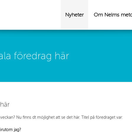
Nyheter
Om Nelms met
ala föredrag här
 här
veckan? Nu finns dt möjlighet att se det här. Titel på föredraget var:
 förutom jag?