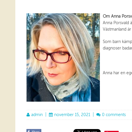
Om Anna Porsv
Anna Porsvald ä
Västmanland är 
Som barn kämpa
diagnoser badar
Anna har en ege
admin
|
november 15, 2021
|
0 comments