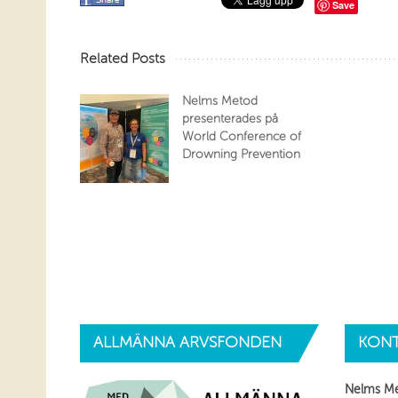
Save
Related Posts
Nelms Metod
presenterades på
World Conference of
Drowning Prevention
ALLMÄNNA
ARVSFONDEN
KONT
Nelms M