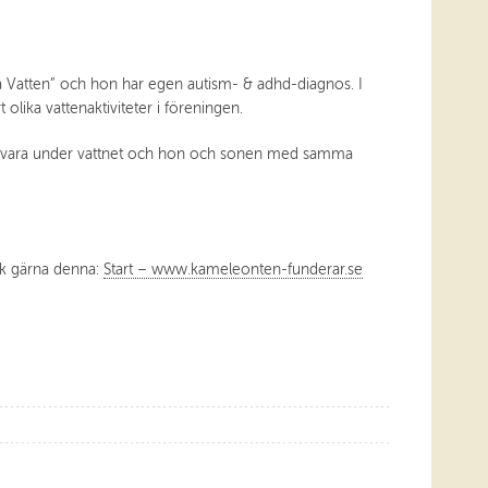
la Vatten” och hon har egen autism- & adhd-diagnos. I
ika vattenaktiviteter i föreningen.
tt vara under vattnet och hon och sonen med samma
ök gärna denna:
Start – www.kameleonten-funderar.se