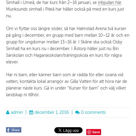
Simhall i Umeå, de har kurs från 2–16 januari, se
inbjudan här
.
Munksunds simhall i Piteå har håller också på med en kurs just
nu.
Om vi flyttar oss längre söder, så har Halmstad Arena två kurser
på gång i december, en grupp med barn mellan 10–12 år och en
grupp för ungdomar mellan 13–16 år. I Skåne ska också Osby
Simhall ha en kurs nu i december. I Åstorp håller just nu Bin
Särskolan och Haganässkolan/träningsskola en kurs för några
elever.
Har ni barn, eller känner barn som är rädda för eller ovana vid
vatten, kontakta lokal arrangör av Gilla Vatten för att höra när de
planerar näste kurs. Gå in under ”Kurser för barn” och välj vilket
landskap ni tillhör.
admin
|
december 1, 2016
|
0 comments
Save