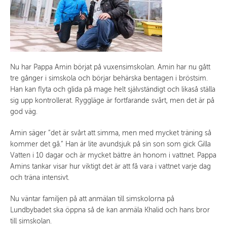
Nu har Pappa Amin börjat på vuxensimskolan. Amin har nu gått
tre gånger i simskola och börjar behärska bentagen i bröstsim.
Han kan flyta och glida på mage helt självständigt och likaså ställa
sig upp kontrollerat. Ryggläge är fortfarande svårt, men det är på
god väg.
Amin säger ”det är svårt att simma, men med mycket träning så
kommer det gå.” Han är lite avundsjuk på sin son som gick Gilla
Vatten i 10 dagar och är mycket bättre än honom i vattnet. Pappa
Amins tankar visar hur viktigt det är att få vara i vattnet varje dag
och träna intensivt.
Nu väntar familjen på att anmälan till simskolorna på
Lundbybadet ska öppna så de kan anmäla Khalid och hans bror
till simskolan.