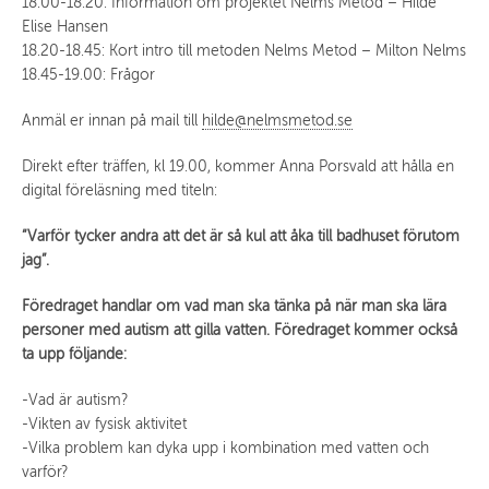
18.00-18.20: Information om projektet Nelms Metod – Hilde
Elise Hansen
18.20-18.45: Kort intro till metoden Nelms Metod – Milton Nelms
18.45-19.00: Frågor
Anmäl er innan på mail till
hilde@nelmsmetod.se
Direkt efter träffen, kl 19.00, kommer Anna Porsvald att hålla en
digital föreläsning med titeln:
“Varför tycker andra att det är så kul att åka till badhuset förutom
jag”.
Föredraget handlar om vad man ska tänka på när man ska lära
personer med autism att gilla vatten. Föredraget kommer också
ta upp följande:
-Vad är autism?
-Vikten av fysisk aktivitet
-Vilka problem kan dyka upp i kombination med vatten och
varför?