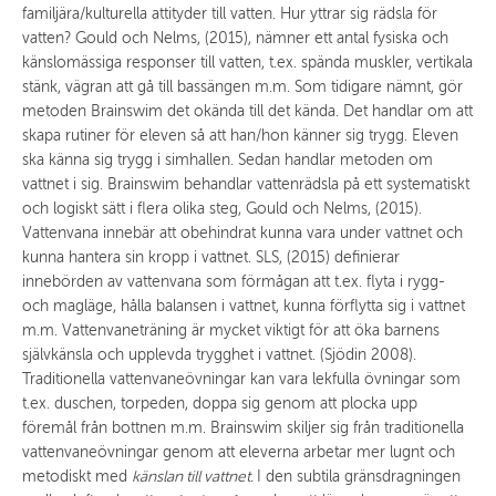
familjära/kulturella attityder till vatten. Hur yttrar sig rädsla för
vatten? Gould och Nelms, (2015), nämner ett antal fysiska och
känslomässiga responser till vatten, t.ex. spända muskler, vertikala
stänk, vägran att gå till bassängen m.m. Som tidigare nämnt, gör
metoden Brainswim det okända till det kända. Det handlar om att
skapa rutiner för eleven så att han/hon känner sig trygg. Eleven
ska känna sig trygg i simhallen. Sedan handlar metoden om
vattnet i sig. Brainswim behandlar vattenrädsla på ett systematiskt
och logiskt sätt i flera olika steg, Gould och Nelms, (2015).
Vattenvana innebär att obehindrat kunna vara under vattnet och
kunna hantera sin kropp i vattnet. SLS, (2015) definierar
innebörden av vattenvana som förmågan att t.ex. flyta i rygg-
och magläge, hålla balansen i vattnet, kunna förflytta sig i vattnet
m.m. Vattenvaneträning är mycket viktigt för att öka barnens
självkänsla och upplevda trygghet i vattnet. (Sjödin 2008).
Traditionella vattenvaneövningar kan vara lekfulla övningar som
t.ex. duschen, torpeden, doppa sig genom att plocka upp
föremål från bottnen m.m. Brainswim skiljer sig från traditionella
vattenvaneövningar genom att eleverna arbetar mer lugnt och
metodiskt med
känslan till vattnet.
I den subtila gränsdragningen