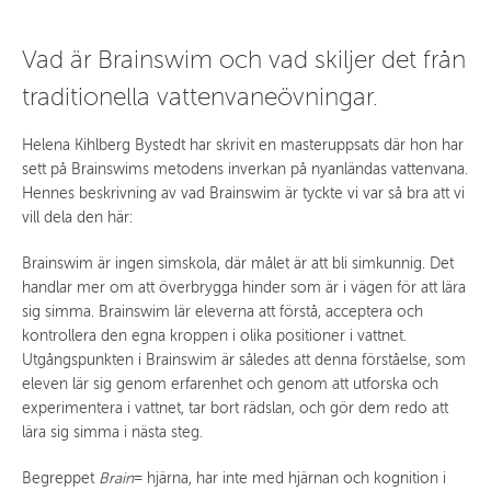
Vad är Brainswim och vad skiljer det från
traditionella vattenvaneövningar.
Helena Kihlberg Bystedt har skrivit en masteruppsats där hon har
sett på Brainswims metodens inverkan på nyanländas vattenvana.
Hennes beskrivning av vad Brainswim är tyckte vi var så bra att vi
vill dela den här:
Brainswim är ingen simskola, där målet är att bli simkunnig. Det
handlar mer om att överbrygga hinder som är i vägen för att lära
sig simma. Brainswim lär eleverna att förstå, acceptera och
kontrollera den egna kroppen i olika positioner i vattnet.
Utgångspunkten i Brainswim är således att denna förståelse, som
eleven lär sig genom erfarenhet och genom att utforska och
experimentera i vattnet, tar bort rädslan, och gör dem redo att
lära sig simma i nästa steg.
Begreppet
Brain
= hjärna, har inte med hjärnan och kognition i