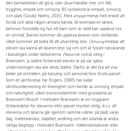
den bemärkelsen att göra, utan
Brain
handlar mer om tillit,
trygghet, empati och omsorg. BS nyckelord är empati, omsorg
och plats (Gould, Nelms, 2015). Med
empati
menas helt enkelt att
förstå och dela någon annans känsla, till exempel en lärare,
behöver föreställa sig hur ett barn som är rädd kan uppleva t.ex.
en simhall. Barnet kommer då uppleva läraren som stöttande,
vilket kommer att bidra till att utveckling sker.
Omsorg
innebär att
eleven ska känna att läraren bryr sig om och är fysiskt närvarande
i bassängen under lektionerna.
Platsen
är också viktig i
Brainswim: ju bättre förberedd eleven är på var själva
undervisningen ska ske desto bättre. Därför är det bra att visa
bilder på simhallen, på bassäng och personal före första passet.
Som en jämförelse har Rogers, (1983) har kallat
idrottsundervisning en treenighet som består av omsorg, empati
och naturlighet, vilket överensstämmer med grundarna av
Brainswim filosofi. I metoden Brainswim är en noggrann
förberedelse för eleverna inför passet mycket viktig, d.v.s. att
eleverna och lärarna går igenom samma rutiner på plats varje
dag. Vattenkänslor, stabilitet, andning och det okända är andra
viktiga begrepp i metoden Brainswim. Vattensensationer eller