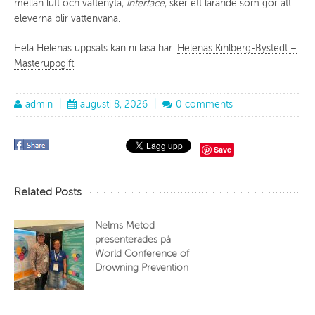
mellan luft och vattenyta,
interface
, sker ett lärande som gör att
eleverna blir vattenvana.
Hela Helenas uppsats kan ni läsa här:
Helenas Kihlberg-Bystedt –
Masteruppgift
admin
|
augusti 8, 2026
|
0 comments
Save
Related Posts
Nelms Metod
presenterades på
World Conference of
Drowning Prevention