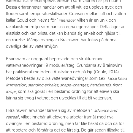
vattenkänsla är exempelvis effekten som vattnet har på huden.
Dessa erfarenheter handlar om att bli våt, att uppleva tryck och
flöden samt temperaturskillnader. Gränsen mellan luft och vatten
kallar Gould och Nelms för ”
interface”,
vilken är en unik och
rakbladstunn miljö som har sina egna egenskaper. Detta lager är
elastiskt och kan brista, det kan blanda sig enkelt och hjälpa till i
en rörelse. Många övningar i Brainswim har fokus på denna
ovanliga del av vattenmiljön.
Brainswim är noggrant beprövade och strukturerade
vattenvaneövningar i 9 moduler/steg. Grundarna av Brainswim
har praktiserat metoden i Australien och på Fiji, (Gould, 2014).
Metoden består av olika vattenvaneövningar som t.ex.
facial head
immersion, standing exhales, shape-changes, handstands, front
loops,
som ska göras i en bestämd ordning för att eleven ska
känna sig trygg i vattnet och utvecklas till att bli vattenvan.
I Brainswim använder läraren sig av metoden ”
advance and
retreat
”, vilket innebär att eleverna arbetar framåt med nya
övningar i en bestämd ordning, men tar kliv bakåt då och då för
att repetera och förstärka det de lärt sig. De går sedan tillbaka till