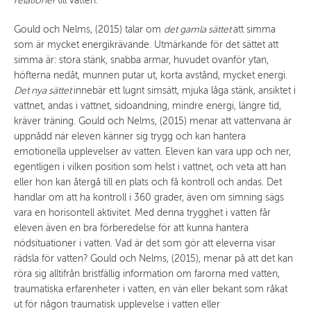
relationer
till vatten.
Gould och Nelms, (2015) talar om
det gamla sättet
att simma
som är mycket energikrävande. Utmärkande för det sättet att
simma är: stora stänk, snabba armar, huvudet ovanför ytan,
höfterna nedåt, munnen putar ut, korta avstånd, mycket energi.
Det nya sättet
innebär ett lugnt simsätt, mjuka låga stänk, ansiktet i
vattnet, andas i vattnet, sidoandning, mindre energi, längre tid,
kräver träning. Gould och Nelms, (2015) menar att vattenvana är
uppnådd när eleven känner sig trygg och kan hantera
emotionella upplevelser av vatten. Eleven kan vara upp och ner,
egentligen i vilken position som helst i vattnet, och veta att han
eller hon kan återgå till en plats och få kontroll och andas. Det
handlar om att ha kontroll i 360 grader, även om simning sägs
vara en horisontell aktivitet. Med denna trygghet i vatten får
eleven även en bra förberedelse för att kunna hantera
nödsituationer i vatten. Vad är det som gör att eleverna visar
rädsla för vatten? Gould och Nelms, (2015), menar på att det kan
röra sig alltifrån bristfällig information om farorna med vatten,
traumatiska erfarenheter i vatten, en vän eller bekant som råkat
ut för någon traumatisk upplevelse i vatten eller