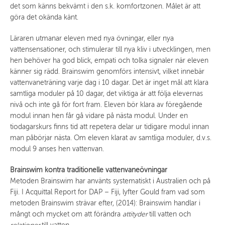
det som känns bekvämt i den s.k. komfortzonen. Målet är att
göra det okända känt.
Läraren utmanar eleven med nya övningar, eller nya
vattensensationer, och stimulerar till nya kliv i utvecklingen, men
hen behöver ha god blick, empati och tolka signaler när eleven
känner sig rädd. Brainswim genomförs intensivt, vilket innebär
vattenvaneträning varje dag i 10 dagar. Det är inget mål att klara
samtliga moduler på 10 dagar, det viktiga är att följa elevernas
nivå och inte gå för fort fram. Eleven bör klara av föregående
modul innan hen får gå vidare på nästa modul. Under en
tiodagarskurs finns tid att repetera delar ur tidigare modul innan
man påbörjar nästa. Om eleven klarat av samtliga moduler, d.v.s.
modul 9 anses hen vattenvan.
Brainswim kontra traditionelle vattenvaneövningar
Metoden Brainswim har använts systematiskt i Australien och på
Fiji. I Acquittal Report for DAP – Fiji, lyfter Gould fram vad som
metoden Brainswim strävar efter, (2014): Brainswim handlar i
mångt och mycket om att förändra
attityder
till vatten och