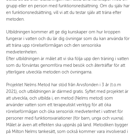
grupp eller en person med funktionsnedsättning. Om du själv har
en funktionsnedsättning, vill vi att du testar själv att träna efter
metoden.
Utbildningen kommer att ge dig kunskaper om hur kroppen
fungerar i vatten och du lär dig övningar som du kan använda för
att träna upp rörelseförmågan och den sensoriska
medvetenheten.
Efter utbildningen är målet att vi ska följa upp den träning i vatten
som du förväntas genomföra med besök och återträffar för att
ytterligare utveckla metoden och övningarna.
Projektet Nelms Metod har stöd från Arvsfonden i 3 år (t.o.m
2021), och utbildningen är därmed gratis. Syftet med projektet är
att utveckla, och utbilda i, en metod (Nelms metod) som
använder vatten som ett terapeutiskt verktyg för att öka
rörelseförmågan och öka sensorisk medvetenhet i vattnet för
personer med funktionsvariationer (för barn, unga och vuxna).
Målet är även att effekten ska uppnås på land. Metodiken bygger
på Milton Nelms tankesätt, som också kommer vara involverad i