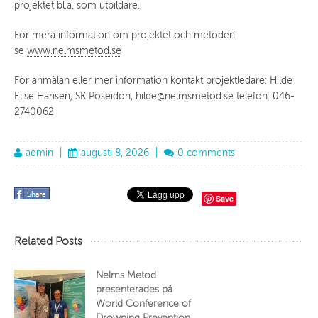
projektet bl.a. som utbildare.
För mera information om projektet och metoden
se
www.nelmsmetod.se
För anmälan eller mer information kontakt projektledare: Hilde
Elise Hansen, SK Poseidon,
hilde@nelmsmetod.se
telefon: 046-
2740062
admin
|
augusti 8, 2026
|
0 comments
Save
Related Posts
Nelms Metod
presenterades på
World Conference of
Drowning Prevention