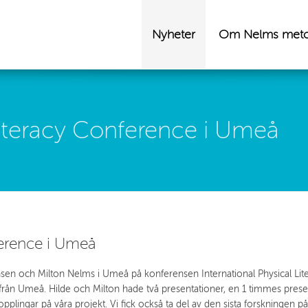
Nyheter
Om Nelms met
 Literacy Conference i Umeå
ference i Umeå
nsen och Milton Nelms i Umeå på konferensen International Physical Li
från Umeå. Hilde och Milton hade två presentationer, en 1 timmes pre
kopplingar på våra projekt. Vi fick också ta del av den sista forskninge