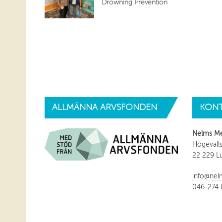
Drowning Prevention
ALLMÄNNA
ARVSFONDEN
KONT
Nelms M
Högevalls
22 229 L
info@nel
046-274