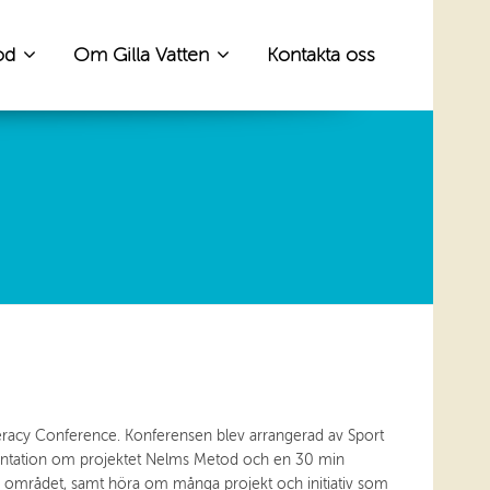
od
Om Gilla Vatten
Kontakta oss
teracy Conference. Konferensen blev arrangerad av Sport
sentation om projektet Nelms Metod och en 30 min
n på området, samt höra om många projekt och initiativ som