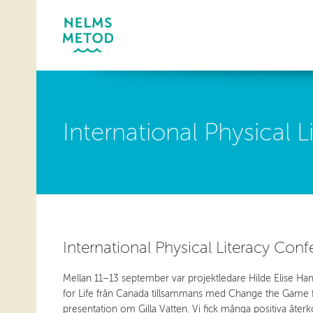
International Physical
International Physical Literacy Con
Mellan 11–13 september var projektledare Hilde Elise Ha
for Life från Canada tillsammans med Change the Game 
presentation om Gilla Vatten. Vi fick många positiva åter